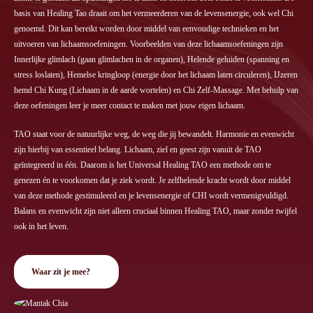
basis van Healing Tao draait om het vermeerderen van de levensenergie, ook wel Chi
genoemd. Dit kan bereikt worden door middel van eenvoudige technieken en het
uitvoeren van lichaamsoefeningen. Voorbeelden van deze lichaamsoefeningen zijn
Innerlijke glimlach (gaan glimlachen in de organen), Helende geluiden (spanning en
stress loslaten), Hemelse kringloop (energie door het lichaam laten circuleren), IJzeren
hemd Chi Kung (Lichaam in de aarde wortelen) en Chi Zelf-Massage. Met behulp van
deze oefeningen leer je meer contact te maken met jouw eigen lichaam.
TAO staat voor de natuurlijke weg, de weg die jij bewandelt. Harmonie en evenwicht
zijn hierbij van essentieel belang. Lichaam, ziel en geest zijn vanuit de TAO
geïntegreerd in één. Daarom is het Universal Healing TAO een methode om te
genezen én te voorkomen dat je ziek wordt. Je zelfhelende kracht wordt door middel
van deze methode gestimuleerd en je levensenergie of CHI wordt vermenigvuldigd.
Balans en evenwicht zijn niet alleen cruciaal binnen Healing TAO, maar zonder twijfel
ook in het leven.
Waar zit je mee?