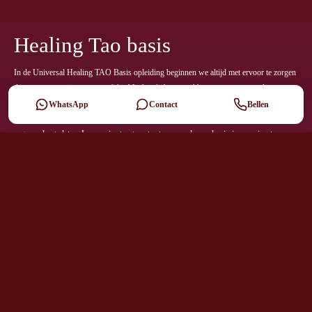
Healing Tao basis
In de Universal Healing TAO Basis opleiding beginnen we altijd met ervoor te zorgen
dat er geen energie meer weg lekt. Maak je lichaam wakker met een eenvoudige vorm
van zelf massage. We leren bewust te worden van onze organen en daardoor deze te
WhatsApp
Contact
Bellen
gaan voelen. Je leert je organen kennen en lief te hebben, om zodoende spanning in de
organen los te laten. Leer op je structuur te staan, zonder veel spierinspanning te
gebruiken. Hierdoor kan jouw energie beter stromen en als er meer energie is, kun je
deze laten circuleren en balanceren. Voel de interactie met je omgeving gekoppeld aan
de vijf levensfases en de bijbehorende vijf elementen.
Een Healing Tao workshop volgen
Chi Zelf Massage