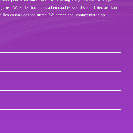
hten cq het lezen van onze informatie nog vragen hebben of wil je
 gerust. We zullen jou met raad en daad te woord staan. Uiteraard kun
vullen en naar ons toe sturen. We nemen dan contact met je op.