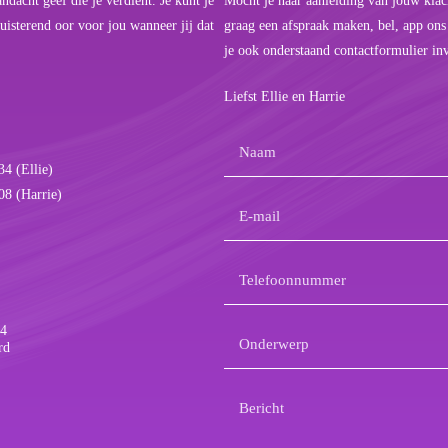
dacht geef die je verdient. Je kunt je
Mocht je naar aanleiding van jouw klac
uisterend oor voor jou wanneer jij dat
graag een afspraak maken, bel, app ons
je ook onderstaand contactformulier in
Liefst Ellie en Harrie
Naam
(Vereist)
4 (Ellie)
8 (Harrie)
E-
mailadres
(Vereist)
Telefoonnummer
(Vereist)
14
Onderwerp
(Vereist)
rd
Bericht
(Vereist)