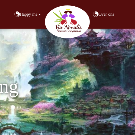
Happy me
Over ons
ing