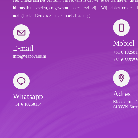
Het unieke aan het centrum Via Novalis is dat wij je de warmte en de aan
bij ons thuis voelen, en gewoon lekker jezelf zijn. Wij hebben ook een l
nodigt hebt. Denk wel: niets moet alles mag.
Mobiel
E-mail
+31 6 1025813
info@vianovalis.nl
+31 6 5353550
Adres
Whatsapp
Kloostertuin 
+31 6 10258134
6133VN Sitta