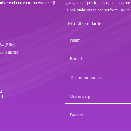
uisterend oor voor jou wanneer jij dat
graag een afspraak maken, bel, app ons
je ook onderstaand contactformulier in
Liefst Ellie en Harrie
Naam
(Vereist)
4 (Ellie)
8 (Harrie)
E-
mailadres
(Vereist)
Telefoonnummer
(Vereist)
14
Onderwerp
(Vereist)
rd
Bericht
(Vereist)