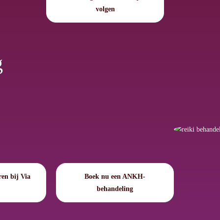
volgen
g
en bij Via
Boek nu een ANKH-
behandeling