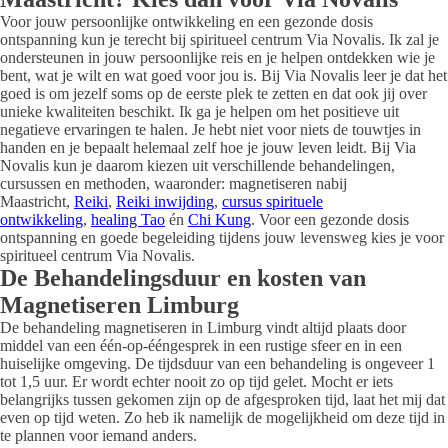
Voor jouw persoonlijke ontwikkeling en een gezonde dosis
ontspanning kun je terecht bij spiritueel centrum Via Novalis. Ik zal je
ondersteunen in jouw persoonlijke reis en je helpen ontdekken wie je
bent, wat je wilt en wat goed voor jou is. Bij Via Novalis leer je dat het
goed is om jezelf soms op de eerste plek te zetten en dat ook jij over
unieke kwaliteiten beschikt. Ik ga je helpen om het positieve uit
negatieve ervaringen te halen. Je hebt niet voor niets de touwtjes in
handen en je bepaalt helemaal zelf hoe je jouw leven leidt. Bij Via
Novalis kun je daarom kiezen uit verschillende behandelingen,
cursussen en methoden, waaronder: magnetiseren nabij
Maastricht,
Reiki
,
Reiki inwijding
,
cursus spirituele
ontwikkeling
,
healing Tao
én
Chi Kung
. Voor een gezonde dosis
ontspanning en goede begeleiding tijdens jouw levensweg kies je voor
spiritueel centrum Via Novalis.
De Behandelingsduur en kosten van
Magnetiseren Limburg
De behandeling magnetiseren in Limburg vindt altijd plaats door
middel van een één-op-ééngesprek in een rustige sfeer en in een
huiselijke omgeving. De tijdsduur van een behandeling is ongeveer 1
tot 1,5 uur. Er wordt echter nooit zo op tijd gelet. Mocht er iets
belangrijks tussen gekomen zijn op de afgesproken tijd, laat het mij dat
even op tijd weten. Zo heb ik namelijk de mogelijkheid om deze tijd in
te plannen voor iemand anders.