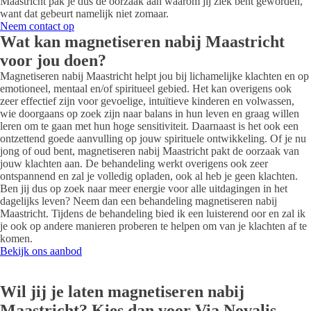
Maastricht pak je dus de oorzaak aan waarom jij ziek bent geworden,
want dat gebeurt namelijk niet zomaar.
Neem contact op
Wat kan magnetiseren nabij Maastricht
voor jou doen?
Magnetiseren nabij Maastricht helpt jou bij lichamelijke klachten en op
emotioneel, mentaal en/of spiritueel gebied. Het kan overigens ook
zeer effectief zijn voor gevoelige, intuïtieve kinderen en volwassen,
wie doorgaans op zoek zijn naar balans in hun leven en graag willen
leren om te gaan met hun hoge sensitiviteit. Daarnaast is het ook een
ontzettend goede aanvulling op jouw spirituele ontwikkeling. Of je nu
jong of oud bent, magnetiseren nabij Maastricht pakt de oorzaak van
jouw klachten aan. De behandeling werkt overigens ook zeer
ontspannend en zal je volledig opladen, ook al heb je geen klachten.
Ben jij dus op zoek naar meer energie voor alle uitdagingen in het
dagelijks leven? Neem dan een behandeling magnetiseren nabij
Maastricht. Tijdens de behandeling bied ik een luisterend oor en zal ik
je ook op andere manieren proberen te helpen om van je klachten af te
komen.
Bekijk ons aanbod
Wil jij je laten magnetiseren nabij
Maastricht? Kies dan voor Via Novalis