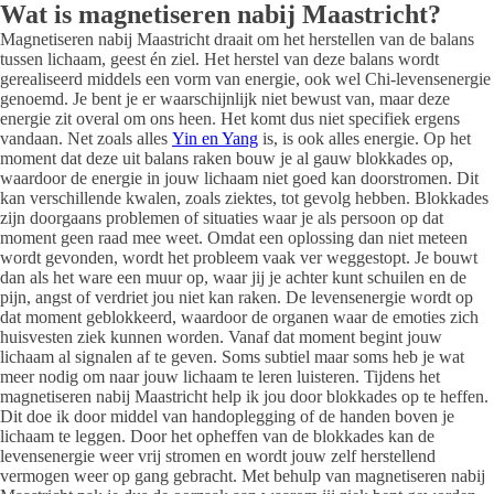
Wat is magnetiseren nabij Maastricht?
Magnetiseren nabij Maastricht draait om het herstellen van de balans
tussen lichaam, geest én ziel. Het herstel van deze balans wordt
gerealiseerd middels een vorm van energie, ook wel Chi-levensenergie
genoemd. Je bent je er waarschijnlijk niet bewust van, maar deze
energie zit overal om ons heen. Het komt dus niet specifiek ergens
vandaan. Net zoals alles
Yin en Yang
is, is ook alles energie. Op het
moment dat deze uit balans raken bouw je al gauw blokkades op,
waardoor de energie in jouw lichaam niet goed kan doorstromen. Dit
kan verschillende kwalen, zoals ziektes, tot gevolg hebben. Blokkades
zijn doorgaans problemen of situaties waar je als persoon op dat
moment geen raad mee weet. Omdat een oplossing dan niet meteen
wordt gevonden, wordt het probleem vaak ver weggestopt. Je bouwt
dan als het ware een muur op, waar jij je achter kunt schuilen en de
pijn, angst of verdriet jou niet kan raken. De levensenergie wordt op
dat moment geblokkeerd, waardoor de organen waar de emoties zich
huisvesten ziek kunnen worden. Vanaf dat moment begint jouw
lichaam al signalen af te geven. Soms subtiel maar soms heb je wat
meer nodig om naar jouw lichaam te leren luisteren. Tijdens het
magnetiseren nabij Maastricht help ik jou door blokkades op te heffen.
Dit doe ik door middel van handoplegging of de handen boven je
lichaam te leggen. Door het opheffen van de blokkades kan de
levensenergie weer vrij stromen en wordt jouw zelf herstellend
vermogen weer op gang gebracht. Met behulp van magnetiseren nabij