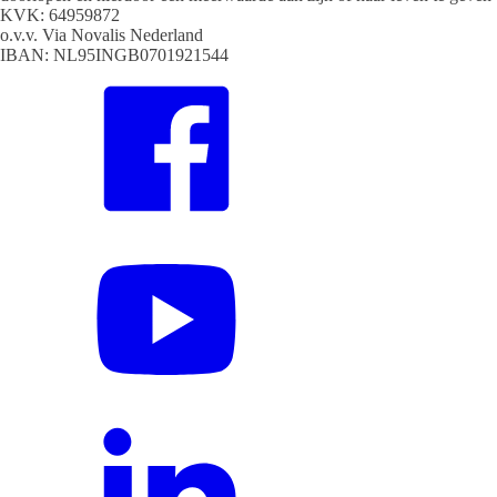
KVK: 64959872
o.v.v. Via Novalis Nederland
IBAN: NL95INGB0701921544