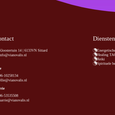
ntact
Diensten
Energetisch
Kloostertuin 14 | 6133VN Sittard
Healing TA
info@vianovalis.nl
Reiki
Spirituele b
e
06-10258134
ellie@vianovalis.nl
rie
06-53535508
harrie@vianovalis.nl