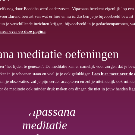
 zelfs nog door Boeddha werd onderwezen. Vipassana betekent eigenlijk ‘op een
e voortdurend bewust van wat er hier en nu is. Zo ben je je bijvoorbeeld bewust 
or kun je verschillende inzichten krijgen, bijvoorbeeld in je gedachtenpatronen, 
 meer over op deze pagina
.
ana meditatie oefeningen
en ‘het lijden te genezen’. De meditatie kan er namelijk voor zorgen dat je be
ker in je schoenen staan en voel je je ook gelukkiger.
Lees hier meer over de
n aan je observaties, zul je pijn eerder accepteren en zul je uiteindelijk ook mind
 door de meditatie ook minder druk maken om dingen die niet in jouw handen lig