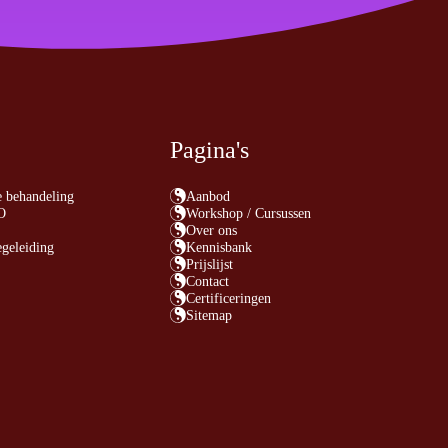
Pagina's
e behandeling
Aanbod
O
Workshop / Cursussen
Over ons
egeleiding
Kennisbank
Prijslijst
Contact
Certificeringen
Sitemap