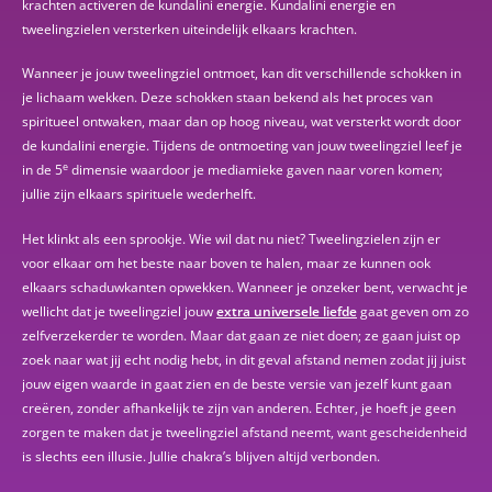
krachten activeren de kundalini energie. Kundalini energie en
tweelingzielen versterken uiteindelijk elkaars krachten.
Wanneer je jouw tweelingziel ontmoet, kan dit verschillende schokken in
je lichaam wekken. Deze schokken staan bekend als het proces van
spiritueel ontwaken, maar dan op hoog niveau, wat versterkt wordt door
de kundalini energie. Tijdens de ontmoeting van jouw tweelingziel leef je
e
in de 5
dimensie waardoor je mediamieke gaven naar voren komen;
jullie zijn elkaars spirituele wederhelft.
Het klinkt als een sprookje. Wie wil dat nu niet? Tweelingzielen zijn er
voor elkaar om het beste naar boven te halen, maar ze kunnen ook
elkaars schaduwkanten opwekken. Wanneer je onzeker bent, verwacht je
wellicht dat je tweelingziel jouw
extra universele liefde
gaat geven om zo
zelfverzekerder te worden. Maar dat gaan ze niet doen; ze gaan juist op
zoek naar wat jij echt nodig hebt, in dit geval afstand nemen zodat jij juist
jouw eigen waarde in gaat zien en de beste versie van jezelf kunt gaan
creëren, zonder afhankelijk te zijn van anderen. Echter, je hoeft je geen
zorgen te maken dat je tweelingziel afstand neemt, want gescheidenheid
is slechts een illusie. Jullie chakra’s blijven altijd verbonden.