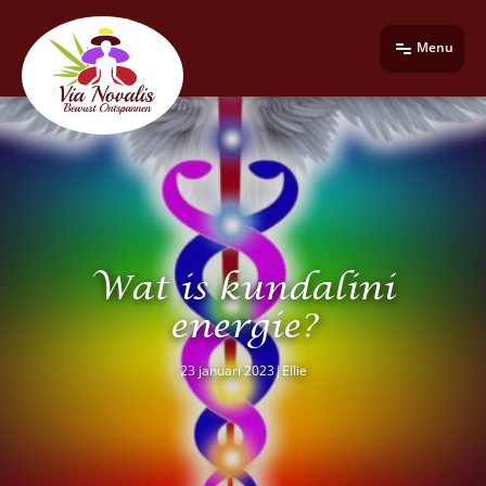
Menu
Wat is kundalini
energie?
23 januari 2023
|
Ellie