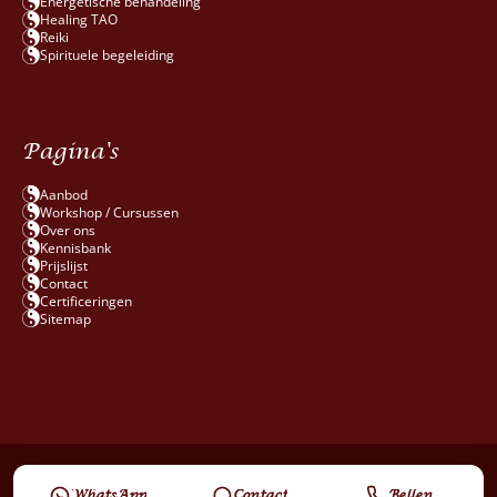
Energetische behandeling
Healing TAO
Reiki
Spirituele begeleiding
Pagina's
Aanbod
Workshop / Cursussen
Over ons
Kennisbank
Prijslijst
Contact
Certificeringen
Sitemap
© 2026 Vianovalis All rights reserved.
WhatsApp
Contact
Bellen