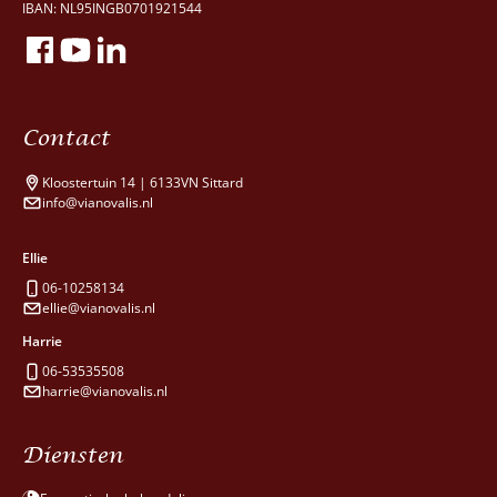
IBAN: NL95INGB0701921544
Contact
Kloostertuin 14 | 6133VN Sittard
info@vianovalis.nl
Ellie
06-10258134
ellie@vianovalis.nl
Harrie
06-53535508
harrie@vianovalis.nl
Diensten