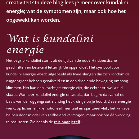
creativiteit? In deze blog lees je meer over kundalini
energie; wat de symptomen zijn, maar ook hoe het
opgewekt kan worden.
Wat is kundalini
energie
Het begrip kundalini stamt uit de tijd van de oude Hindoeïstische
geschriften en betekent letterlijk ‘de opgerolde’. Het symbool voor
kundalini energie wordt uitgebeeld als twee slangen die zich rondom de
ruggengraat hebben gewikkeld en in een draaiende beweging omhoog
klimmen. Het kan een krachtige energie zijn, die echter vrijwel altijd
slaapt. Wanneer kundalini energie ontwaakt, dan begint dat vanaf de
basis van de ruggengraat, richting het kruintje op je hoofd. Deze energie
werkt op lichamelijk, emotioneel, mentaal en spiritueel vlak; het kan zoal
helpen door middel van zelfhelend vermogen, maar ook om éénwording
te realiseren. Zie het als de
reis naar jezelf
.