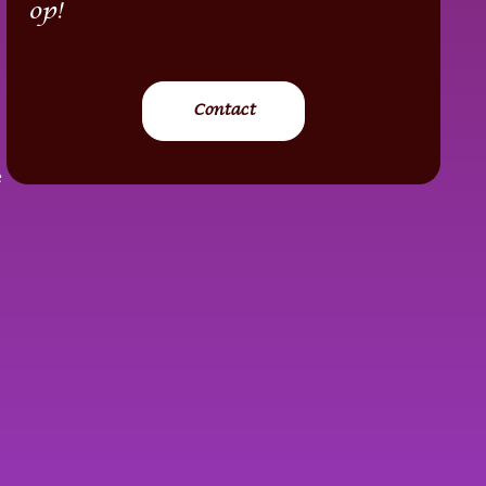
op!
Contact
e