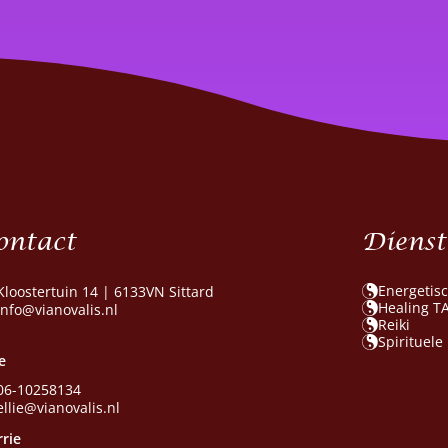
ontact
Dienst
Energetis
Kloostertuin 14 | 6133VN Sittard
Healing T
info@vianovalis.nl
Reiki
Spirituele
ie
06-10258134
ellie@vianovalis.nl
rie