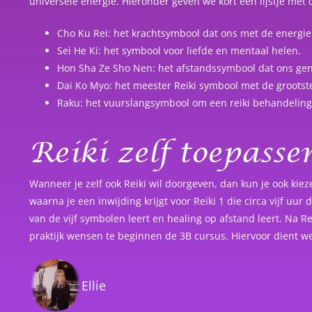
universele energie. Hieronder geven we kort een lijstje met
Cho Ku Rei: het krachtsymbool dat ons met de energie
Sei He Ki: het symbool voor liefde en mentaal helen.
Hon Sha Ze Sho Nen: het afstandssymbool dat ons gen
Dai Ko Myo: het meester Reiki symbool met de grootste
Raku: het vuurslangsymbool om een reiki behandeling
Reiki zelf toepass
Wanneer je zelf ook Reiki wil doorgeven, dan kun je ook kie
waarna je een inwijding krijgt voor Reiki 1 die circa vijf uur
van de vijf symbolen leert en healing op afstand leert. Na 
praktijk wensen te beginnen de 3B cursus. Hiervoor dient 
Ellie