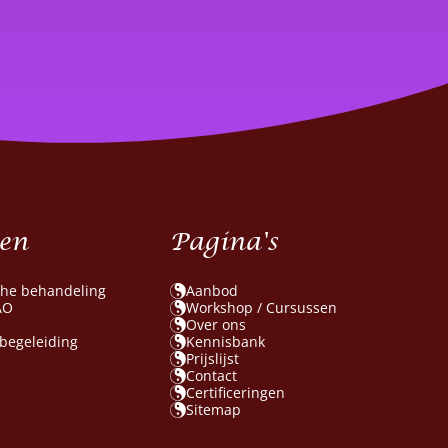
en
Pagina's
che behandeling
Aanbod
AO
Workshop / Cursussen
Over ons
 begeleiding
Kennisbank
Prijslijst
Contact
Certificeringen
Sitemap